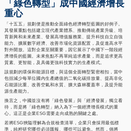
「綠色轉型」成中國經濟增長
重心
「十五五」規劃便是推動全面綠色經濟轉型藍圖的好例子。
其發展重點包括建立現代產業體系、推動傳統產業升級、培
育新興和未來產業、發展高增值服務業、提升科技自立自強
能力、擴展數字經濟、改善市場化資源配置，及促進高水平
對外開放。這對企業至關重要，因它展示了中國下一階段經
濟增長的藍圖。未來焦點不再單純追求產量，而是追求更高
質素、更智能，及具備更強科技實力的生產模式。
該規劃的環保和能源目標，與這個全面轉型緊密相扣，當中
包括減少每單位國內生產總值的二氧化碳排放量、提高非化
石能源比重、改善空氣和水質、擴大森林覆蓋率，及提升能
源生產能力。
換言之，中國並沒有將「綠色發展」與「經濟發展」獨立看
待，而是將「綠色轉型」納入為下一個經濟增長模式的重
心。這正是企業ESG需要走向成熟的關鍵之處。
若將ESG狹隘理解為合規檢查清單，企業只會採用最低標
準，純粹研究哪些必須匯報、哪些可以避免。然而，倘將