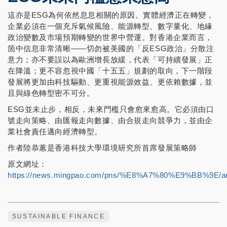
這亦是ESG為何依然息息相關的原因。實體經濟正在轉變，
企業必須在一個充斥氣候風險、能源轉型、數字量化、地緣
政治變數及市場預期轉變的世界中營運。對香港企業而言，
箇中信息非常清晰——切勿被美國的「反ESG政治」分散注
意力；亦不要誤以為歐洲增長放緩，代表「可持續發展」正
在降溫；更不容忽視中國「十五五」規劃的取向，下一階段
發展將更加由科技驅動、更重視能源效益、更依賴數據，並
且與綠色轉型密不可分。
ESG並未止步，相反，未來門檻只會愈來愈高。它必須由口
號走向策略、由匯報走向數據、由合規走向競爭力，並由企
業社會責任邁向經濟轉型。
作者陸恭蕙是香港科技大學環境研究所首席發展策略師
原文網址：
https://news.mingpao.com/pns/%E8%A7%80%E9%BB%9E/art
SUSTAINABLE FINANCE