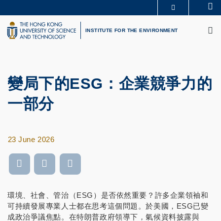
Skip
Se
MORE ABOUT HKUST
to
M
UNIVERSITY NEWS
ACADEMIC DEPARTMENTS A-Z
main
INSTITUTE FOR THE ENVIRONMENT
LIFE@HKUST
LIBRARY
content
MAP & DIRECTIONS
CAREERS AT HKUST
FACULTY PROFILES
ABOUT HKUST
變局下的ESG：企業競爭力的
一部分
23 June 2026
環境、社會、管治（ESG）是否依然重要？許多企業領袖和
可持續發展專業人士都在思考這個問題。於美國，ESG已變
成政治爭議焦點。在特朗普政府領導下，氣候資料披露與