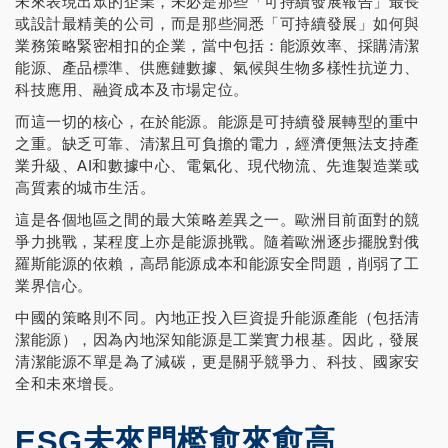
未來表現出眾的企業，未必是那些「可持續發展報告」最長
或設計最精美的公司，而是那些洞悉「可持續發展」如何與
業務策略緊密相扣的企業，當中包括：能源效率、採購清潔
能源、產品標準、供應鏈數據、氣候與生物多樣性抗逆力、
科技應用、融資成本及市場定位。
而這一切的核心，在於能源。能源是可持續發展轉型的重中
之重。缺乏可靠、清潔且可負擔的電力，經濟便無法支持產
業升級、AI和數據中心、電氣化、現代物流、先進製造業或
高質素的城市生活。
這是各個地區之間的最大策略差異之一。歐洲目前面對的競
爭力挑戰，某程度上亦是能源挑戰。隨着歐洲逐步擺脫對俄
羅斯能源的依賴，高昂能源成本和能源安全問題，削弱了工
業界信心。
中國的策略則不同。內地正投入巨資提升能源產能（包括清
潔能源），因為內地深知能源是工業實力根基。因此，發展
清潔能源不單是為了減碳，更是關乎競爭力、科技、國家安
全和未來增長。
ESG未來門檻愈來愈高