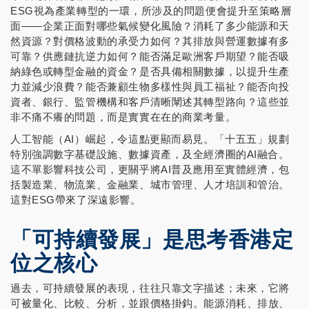
ESG視為產業轉型的一環，所涉及的問題便會提升至策略層
面——企業正面對哪些氣候變化風險？消耗了多少能源和天
然資源？對價格波動的承受力如何？其排放與營運數據有多
可靠？供應鏈抗逆力如何？能否滿足歐洲客戶期望？能否吸
納綠色或轉型金融的資金？是否具備相關數據，以提升生產
力並減少浪費？能否兼顧生物多樣性與員工福祉？能否向投
資者、銀行、監管機構和客戶清晰闡述其轉型路向？這些並
非不痛不癢的問題，而是實實在在的商業考量。
人工智能（AI）崛起，令這點更顯而易見。「十五五」規劃
特別強調數字基礎設施、數據資產，及全經濟圈的AI融合。
這不單影響科技公司，更關乎將AI普及應用至實體經濟，包
括製造業、物流業、金融業、城市管理、人才培訓和管治。
這對ESG帶來了深遠影響。
「可持續發展」是思考香港定
位之核心
過去，可持續發展的表現，往往只靠文字描述；未來，它將
可被量化、比較、分析，並跟價格掛鈎。能源消耗、排放、