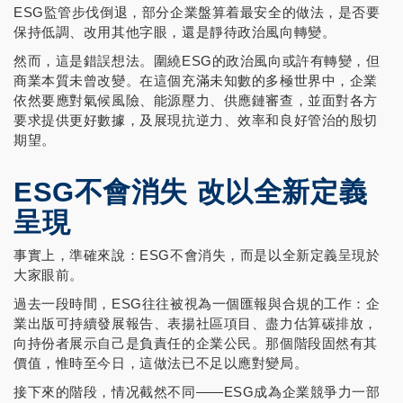
ESG監管步伐倒退，部分企業盤算着最安全的做法，是否要
保持低調、改用其他字眼，還是靜待政治風向轉變。
然而，這是錯誤想法。圍繞ESG的政治風向或許有轉變，但
商業本質未曾改變。在這個充滿未知數的多極世界中，企業
依然要應對氣候風險、能源壓力、供應鏈審查，並面對各方
要求提供更好數據，及展現抗逆力、效率和良好管治的殷切
期望。
ESG不會消失 改以全新定義
呈現
事實上，準確來說：ESG不會消失，而是以全新定義呈現於
大家眼前。
過去一段時間，ESG往往被視為一個匯報與合規的工作：企
業出版可持續發展報告、表揚社區項目、盡力估算碳排放，
向持份者展示自己是負責任的企業公民。那個階段固然有其
價值，惟時至今日，這做法已不足以應對變局。
接下來的階段，情况截然不同——ESG成為企業競爭力一部