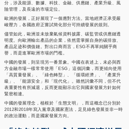
分，涉及能源、數據、科技、金融、供應鏈、產業升級、風
險管理，及長遠的市場定位。
歐洲的發展，正好展現了一個應對方法。當地經濟正承受嚴
峻壓力，各國政府正嘗試簡化部分可持續發展的規則。
儘管如此，歐洲並未放棄氣候資料披露、碳監管或供應鏈透
明度。向歐洲輸出產品的企業，依然需掌握自身的碳排放、
產品足迹和價值鏈。對出口商而言，ESG不再單純關乎商
譽，而是進軍歐洲市場的門檻。
中國的發展，則呈現另一番景象。中國在表述上，未必與西
方金融市場一樣常常使用「ESG」這個詞彙，而更傾向使用
「高質量發展」、「綠色轉型」、「循環經濟」、「產業升
級」、「能源安全」和「現代化」。雖然詞彙不同，但不代
表重要性有所減退，反而更能顯示出它與國家發展方針如何
緊密相連。
中國的發展理念，植根於「生態文明」，而這概念已分別於
2012和2018年寫入黨章及國家憲法，足見綠色發展並非一時
的政治運動，而是國家發展方向。