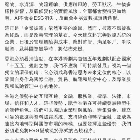
廢物、水資源、物流運輸、供應鏈風險、勞工狀况、生物多
樣性影響，及氣候變化的實體風險，全部都會變得更加透
明。AI不會令ESG消失，反而會令劣質數據無所遁形。
這正是「企業披露」依然重要的原因。然而，披露不應被視
為終點，而是改善管理的基石。今天建立起完善數據系統的
企業，日後於管理風險與成本、應對監管、滿足客戶、爭取
融資，及與國際競爭時，將佔盡先機。
香港必須看清這點。在本港籌劃其首個五年規劃以配合國家
「十五五」規劃之際，我們不應將「可持續發展」視為一個
獨立的環保範疇；它必須成為香港思考未來定位的核心，以
鞏固自身作為國際金融、貿易、航運和航空中心，及專業服
務和風險管理中心的地位。
香港之優勢在於互聯互通、金融、服務業、標準、法律、市
場、信任和人才。這些優勢，賦予香港在可持續發展轉型中
的獨特角色。我們可以協助企業理解風險、籌集資金、建立
可靠的數據與資料披露系統、支持綠色和轉型金融，並成為
連接內地轉型與國際市場的橋樑。但要發揮這些優勢，我們
必須避免將ESG變成流於形式的合規程序。